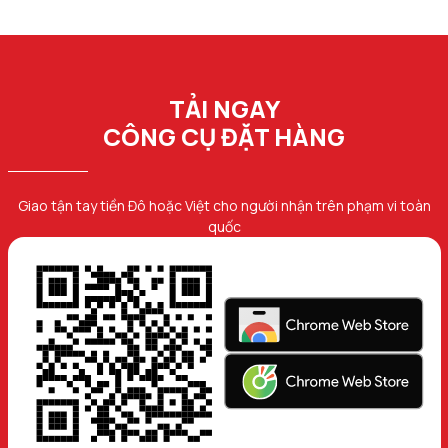
TẢI NGAY
CÔNG CỤ ĐẶT HÀNG
Giao tận tay tiền Đô hoặc Việt cho người nhận trên phạm vi toàn
quốc