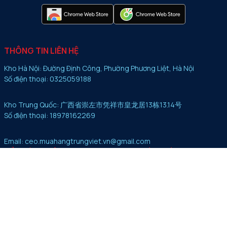
THÔNG TIN LIÊN HỆ
Kho Hà Nội: Đường Định Công, Phường Phương Liệt, Hà Nội
Số điện thoại: 0325059188
Kho Trung Quốc: 广西省崇左市凭祥市皇龙居13栋13.14号
Số điện thoại: 18978162269
Email: ceo.muahangtrungviet.vn@gmail.com
VỀ CHÚNG TÔI
DỊCH VỤ
CHÍNH SÁCH
Về chúng tôi
Vận chuyển đường bộ
Quy định đặt hàng
Câu chuyện
Order hàng Trung
Chính sách kí gửi
Thư viện Media
Vận chuyển đường biển
Chính sách kiểm đếm
Hồ sơ năng lực
Chính sách bảo mật